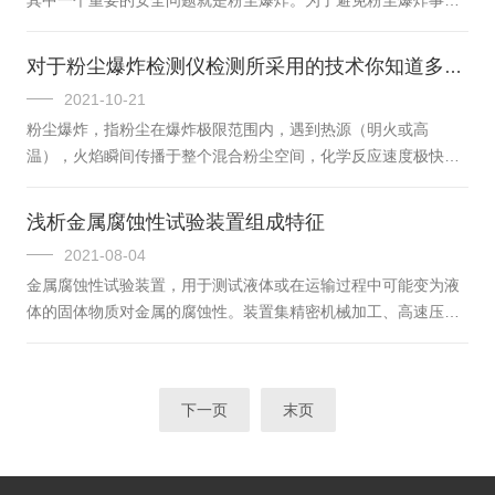
据记录和分析等工作，以确保测试结果的准确性和实用性。爆炸
的发生，各个企业都在研究和使用粉尘爆炸试验仪，以便更好地
极限测试装置广泛应用于石油化工、...
评估爆炸风险并采取相应的安全措施。粉尘爆炸试验仪是一种专
对于粉尘爆炸检测仪检测所采用的技术你知道多少？
业的试验设备，它用于模拟粉尘在空气中的燃烧过程，以检测和
2021-10-21
分析可能导致粉尘爆炸的因素。通过进行此类试验，企业可以确
粉尘爆炸，指粉尘在爆炸极限范围内，遇到热源（明火或高
定粉尘是否具有爆炸性、爆炸亮度、压力、温度等参数，从而为
温），火焰瞬间传播于整个混合粉尘空间，化学反应速度极快，
采取相关预防措施提供科学依据。工作原理是将粉尘样品放置在
同时释放大量的热，形成很高的温度和很大的压力，系统的能量
设备中，通过调节粉尘的质量、气流...
转化为机械能以及光和热的辐射，具有很强的破坏力。粉尘爆炸
浅析金属腐蚀性试验装置组成特征
检测仪采用激光光散射技术，利用激光光束照射到含尘气流上，
2021-08-04
使光束产生散射光，粉尘浓度越高，产生的散射光强度越大，由
金属腐蚀性试验装置，用于测试液体或在运输过程中可能变为液
此测出粉尘浓度。光散射法测定公共场所空气中粉尘浓度，无需
体的固体物质对金属的腐蚀性。装置集精密机械加工、高速压力
称重，可直读粉尘浓度值，最快可实现0.1分钟快速测量。粉尘爆
检测技术、无线控制技术及计算机技术于一体，自动完成恒温测
炸检测仪具有快速、灵敏、稳定性好...
试。金属腐蚀性试验装置特征：该试验装置包括两个全透明带刻
度腐蚀容器釜，两套蛇形冷凝管，一恒温水浴，一循环冷却水
下一页
末页
浴，全自动液位控制装置，分析天平和铁架台。连接方式是两个
容器釜放置在恒温水浴中，固定在铁架台上，釜口均与蛇形冷凝
管相连通。两套蛇形冷凝管也固定在铁架台上，其出入水口想通