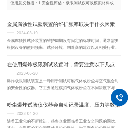
使用意义包括：1.安全性评估：极限测试仪可以模拟材料或设
备在恶劣环境下的应对能力，如在高温、高压、高湿等条件
下的爆炸性能。通过测试，可以...
金属腐蚀性试验装置的维护频率取决于什么因素
2024-03-19
金属腐蚀性试验装置的维护周期没有固定的标准时间，通常需要
根据设备的使用频率、试验环境、制造商的建议以及相关行业标
准来确定。以下是一些影响维护周期的因素：1.使用频率：如果
设备使用频繁，那么维护周期应该更短，以确保设备的正常运行
在使用爆炸极限测试装置时，需要注意以下几点
和测试结果的准确性。2.试验环境：腐蚀试验通常在恶劣的环境
2023-06-20
中进行，这可能会加速设备的磨损，因此需要更频繁的维护。3.
爆炸极限测试装置是一种用于测试可燃气体或粉尘与空气混合时
制造商建议：设备制造商通常会提供维护手册或服务指南，建议
的安全性的仪器。它主要通过模拟气体或粉尘在不同浓度下与空
定期维护的时间间隔。4.行业标准：不同的测试方法可能有不同
气相混合时可能产生的爆炸情况，来确定其最小爆炸浓度和最大
的维护要求，例如GB/T...
爆炸压力。这些数据可以用于评估和控制火灾和爆炸风险，以确
粉尘爆炸试验仪仪器会自动记录温度、压力等数据
保工业生产和实验室操作的安全。本设备在现代工业中扮演着至
2023-04-20
关重要的角色，其应用领域十分广泛。在使用时，需要严格遵守
随着工业化的不断推进，很多企业面临着工业安全问题的困扰。
相关安全规定和操作流程，并进行仪器校准、实验参数设置、数
其中一个重要的安全问题就是粉尘爆炸。为了避免粉尘爆炸事故