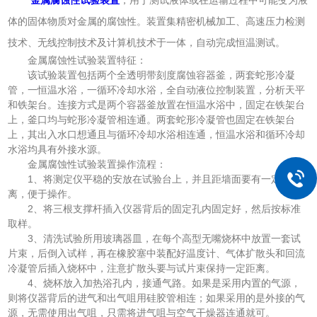
体的固体物质对金属的腐蚀性。装置集精密机械加工、高速压力检测
技术、无线控制技术及计算机技术于一体，自动完成恒温测试。
金属腐蚀性试验装置特征：
该试验装置包括两个全透明带刻度腐蚀容器釜，两套蛇形冷凝
管，一恒温水浴，一循环冷却水浴，全自动液位控制装置，分析天平
和铁架台。连接方式是两个容器釜放置在恒温水浴中，固定在铁架台
上，釜口均与蛇形冷凝管相连通。两套蛇形冷凝管也固定在铁架台
上，其出入水口想通且与循环冷却水浴相连通，恒温水浴和循环冷却
水浴均具有外接水源。
金属腐蚀性试验装置操作流程：
1、将测定仪平稳的安放在试验台上，并且距墙面要有一定距
离，便于操作。
2、将三根支撑杆插入仪器背后的固定孔内固定好，然后按标准
取样。
3、清洗试验所用玻璃器皿，在每个高型无嘴烧杯中放置一套试
片束，后倒入试样，再在橡胶塞中装配好温度计、气体扩散头和回流
冷凝管后插入烧杯中，注意扩散头要与试片束保持一定距离。
4、烧杯放入加热浴孔内，接通气路。如果是采用内置的气源，
则将仪器背后的进气和出气咀用硅胶管相连；如果采用的是外接的气
源，无需使用出气咀，只需将进气咀与空气干燥器连通就可。