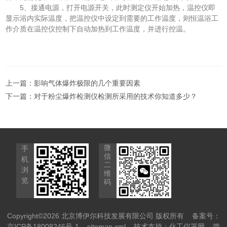
5、接通电源，打开电源开关，此时测定仪开始加热，温控仪即
显示浴内实际温度，把温控仪中设定到需要的工作温度，则恒温浴工
作介质在温控仪控制下自动加热到工作温度，并进行控温。
上一篇：
影响气体爆炸极限的几个重要因素
下一篇：
对于粉尘爆炸检测仪检测所采用的技术你知道多少？
微
手
信
机
二
浏
维
览
码
Copyright©2026 北京博伊尔科技发展有限公司 版权所有
备案号：
京ICP备18008246号-1
sitemap.xml
技术支持：
化工仪器网
管