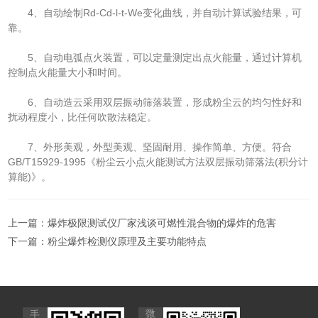
4、自动绘制Rd-Cd-l-t-We变化曲线，并自动计算试验结果，可
靠。
5、自动电弧点火装置，可以定量测定出点火能量，通过计算机
控制点火能量大小和时间。
6、自动造云采用双层振动筛落装置，形成粉尘云的均匀性好和
扰动程度小，比任何吹散法稳定。
7、外形美观，外型美观、坚固耐用、操作简单、方便。符合
GB/T15929-1995《粉尘云小点火能测试方法双层振动筛落法(积分计
算能)》。
上一篇：
爆炸极限测试仪厂家浅谈可燃性混合物的爆炸的危害
下一篇：
粉尘爆炸检测仪原理及主要功能特点
微
手