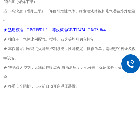
低浓度（爆炸下限）
或zui高浓度（爆炸上限）
，评价
可燃性气体、
挥发性液体饱和蒸气
潜在爆炸危险
性
。
★
适用标准：
GB/T
19521.3 等效标准GB/T12474 GB/T21844
★
抽真空、气体比例配气、搅拌、点火等均可独立控制
★
本仪器采用智能点火能量控制系统，
性能稳定，操作简单，是理想的科研及教
学设备。
★
智能点火控制，
无线遥控喷点火,自动泄压；人机分离，
保证试验人员人身安
全
。
★
多重安全防护，点火前自动开启泄压装置。