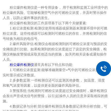
粉尘爆炸检测仪是一种专用设备， 用于检测和监测工业环境中的
粉尘爆炸风险。它能够检测空气中的可燃粉尘浓度，并及时警示操作
人员，以防止爆炸事故的发生。
粉尘爆炸检测仪的工作原理基于以下两个关键要素:
1.粉尘浓度检测:检测仪使用传感器或探测器来测量环境中的可燃
粉尘浓度。这些传感器可以检测到可燃粉尘的存在，并将检测到的信
号转换为相应的电信号。
2.爆炸风险评估:检测仪会根据检测到的可燃粉尘浓度与预设的安
全阈值进行比较。如果检测到的粉尘浓度超过了设定的安全阈值，检
测仪将触发警报或采取其他适当的措施，如关闭相关设备或通知操作
人员。
粉尘爆炸检测仪
通常具有以下特点和功能:
1.可燃粉尘浓度监测:能够准确测量空=气中的可燃粉尘浓度，并
实时显示或记录数据。
2.多参数监测:一些检测仪还可以监测其他参数， 如温度、湿度
和氧气浓度等因素，以提供更全面的爆炸风险评估。
3.警报系统:当检测到可燃粉尘浓度超过安全阈值时，爆炸检测仪
会发出声音或光信号的警报，以引|起操作人员的注意并采取相应的措
施。
4.数据记录与分析:部分爆炸检测仪具备数据记录和分析功能，可