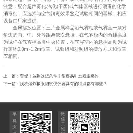
注意：配合超声雾化.汽化(干雾)或气体器械进行消毒的化学
消毒剂，应选择与空气消毒效果鉴定试验相同的器械，相应
设备由厂家提供。
金属摆放位置：三片金属样品沿气雾柜或气雾室一条对
角边的内、中、外等距离依次悬挂，在气雾柜内的悬挂高度
为试样在气雾柜高度中央位置，在气雾室内的悬挂高度为试
样离地0.8m~1.2m位置。试验组和对照组的摆放方式和位置
应相同。
上一篇：
警惕！达到这些条件非常容易引发粉尘爆炸
下一篇：
浅析爆炸极限测试仪仪器具有的特点都有哪些？
微
手
信
机
二
浏
维
览