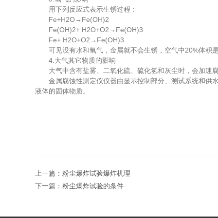
用下列反应式表示生锈过程：
Fe+H2O→Fe(OH)2
Fe(OH)2+ H2O+O2→Fe(OH)3
Fe+ H2O+O2→Fe(OH)3
可见没有水和氧气，金属就不会生锈，空气中20%体积是
4.大气其它物质的影响
大气中含有盐雾、二氧化硫、硫化氢和灰尘时，会加速腐蚀
金属腐蚀性测定仪仪器由显示控制部分、测试系统和供水系
液体的固体物质。
上一篇：
粉尘爆炸试验爆炸机理
下一篇：
粉尘爆炸试验的条件