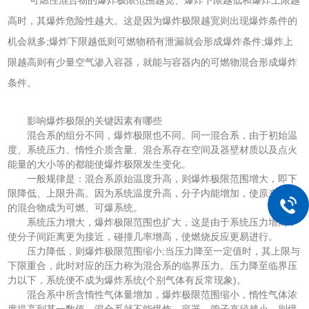
高时，其爆炸危险性越大。这是因为爆炸极限越宽则出现爆炸条件的
机会就多;爆炸下限越低则可燃物稍有泄漏就会形成爆炸条件;爆炸上
限越高则有少量空气渗入容器，就能与容器内的可燃物混合形成爆炸
条件。
影响爆炸极限的关键因素有哪些
混合系的组分不同，爆炸极限也不同。同一混合系，由于初始温
度、系统压力、惰性介质含量、混合系存在空间及器壁材质以及点火
能量的大小等的都能使爆炸极限发生变化。
一般规律是：混合系原始温度升高，则爆炸极限范围增大，即下
限降低、上限升高。因为系统温度升高，分子内能增加，使原来不燃
的混合物成为可燃、可爆系统。
系统压力增大，爆炸极限范围也扩大，这是由于系统压力增高，
使分子间距离更为接近，碰撞几率增高，使燃烧反应更易进行。
压力降低，则爆炸极限范围缩小;当压力降至一定值时，其上限与
下限重合，此时对应的压力称为混合系的临界压力。压力降至临界压
力以下，系统便不成为爆炸系统(个别气体有反常现象)。
混合系中所含惰性气体量增加，爆炸极限范围缩小，惰性气体浓
度提高到某一数值，混合系就不能爆炸。容器、管子直径越小，则爆