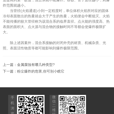
炸范围就越小。
当管径(火焰通道)小到一定程度时，单位体积火焰所对应的固体
冷却表面散出的热量就会大于产生的热量，火焰便会中断熄灭。火焰
不能传播的较大管径称为该混合系的临界直径。点火能的强度高、热
表面的面积大、点火源与混合物的接触时间不等都会使爆炸极限扩
大。
除上述因素外，混合系接触的封闭外壳的材质、机械杂质、光
照、表面活性物质等都可能影响到爆炸极限范围。
上一篇：
金属腐蚀有哪几种类型?
下一篇：
粉尘爆炸的危害,你可别小瞧它
微
手
信
机
二
浏
维
览